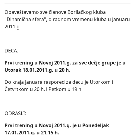
Obaveštavamo sve članove Borilačkog kluba
"Dinamična sfera", o radnom vremenu kluba u Januaru
2011.g.
DECA:
Prvi trening u Novoj 2011.g. za sve dečje grupe je u
Utorak 18.01.2011.g. u 20 h.
Do kraja Januara raspored za decu je Utorkom i
Četvrtkom u 20 h, i Petkom u 19 h.
ODRASLI:
Prvi trening u Novoj 2011.g. je u Ponedeljak
17.01.2011.g. u 21,15 h.