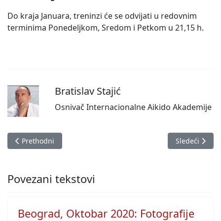
Do kraja Januara, treninzi će se odvijati u redovnim
terminima Ponedeljkom, Sredom i Petkom u 21,15 h.
Bratislav Stajić
Osnivač Internacionalne Aikido Akademije
Prethodni članak: Dostupnost sajta
Sledeći člana
Prethodni
Sledeći
Povezani tekstovi
Beograd, Oktobar 2020: Fotografije