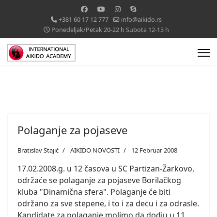
+381 60 17 12 777
info@aikido.rs
Ponedeljak/Petak 20-22 h Subota 12-13 h
Polaganje za pojaseve
Bratislav Stajić
AIKIDO NOVOSTI
12 Februar 2008
17.02.2008.g. u 12 časova u SC Partizan-Žarkovo,
održaće se polaganje za pojaseve Borilačkog
kluba "Dinamična sfera". Polaganje će biti
održano za sve stepene, i to i za decu i za odrasle.
Kandidate za polaganje molimo da dodju u 11