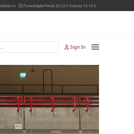
aikido.rs
Ponedeljak/Petak 20-22 h Subota 12-13 h
i
Sign In