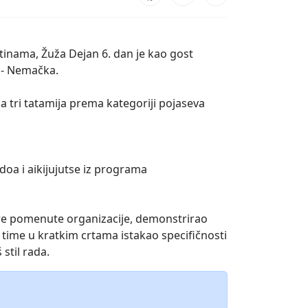
tinama, Žuža Dejan 6. dan je kao gost
u - Nemačka.
a tri tatamija prema kategoriji pojaseva
doa i aikijujutse iz programa
re pomenute organizacije, demonstrirao
time u kratkim crtama istakao specifičnosti
stil rada.