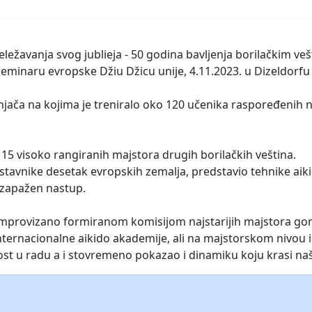
ežavanja svog jublieja - 50 godina bavljenja borilačkim veš
seminaru evropske Džiu Džicu unije, 4.11.2023. u Dizeldorf
njača na kojima je treniralo oko 120 učenika raspoređenih n
 15 visoko rangiranih majstora drugih borilačkih veština.
edstavnike desetak evropskih zemalja, predstavio tehnike aiki
 zapažen nastup.
 improvizano formiranom komisijom najstarijih majstora go
ternacionalne aikido akademije, ali na majstorskom nivou i 
st u radu a i stovremeno pokazao i dinamiku koju krasi naš 