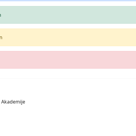
n
on
o Akademije