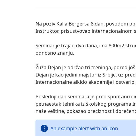
Na poziv Kalla Bergersa 8.dan, povodom obel
Instruktor, prisustvovao internacionalnom 
Seminar je trajao dva dana, i na 800m2 stru
odnosno znanju.
Žuža Dejan je održao tri treninga, pored još
Dejan je kao jedini majstor iz Srbije, uz pr
Internacionalne aikido akademije i ostvario
Poslednji dan seminara je pred spontano i
petnaestak tehnika iz školskog programa In
naše veštine, pokazao preciznost i dorečeno
An example alert with an icon