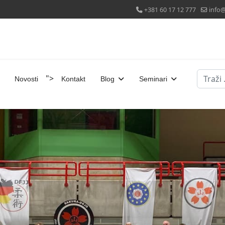
+381 60 17 12 777
info@
Pretraž
">
Novosti
Kontakt
Blog
Seminari