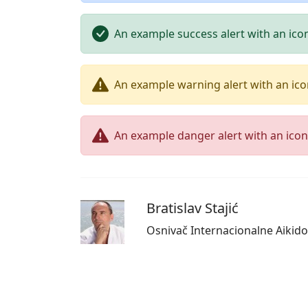
An example success alert with an ico
An example warning alert with an ic
An example danger alert with an icon
Bratislav Stajić
Osnivač Internacionalne Aikid