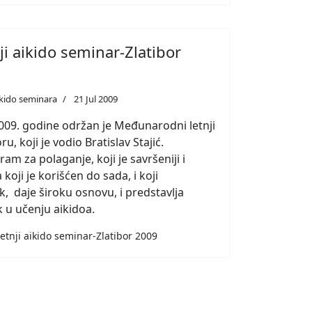
i aikido seminar-Zlatibor
aikido seminara
21 Jul 2009
009. godine održan je Međunarodni letnji
u, koji je vodio Bratislav Stajić.
am za polaganje, koji je savršeniji i
koji je korišćen do sada, i koji
 daje široku osnovu, i predstavlja
k u učenju aikidoa.
etnji aikido seminar-Zlatibor 2009