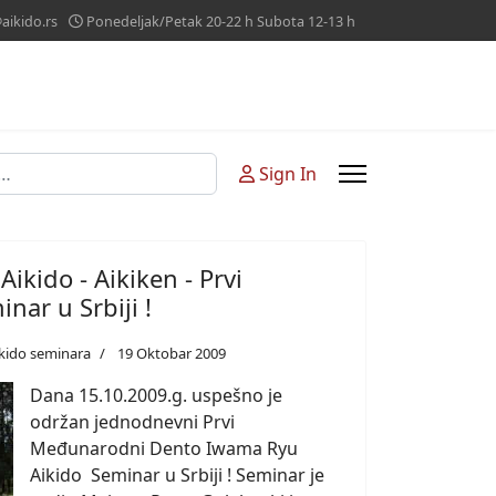
aikido.rs
Ponedeljak/Petak 20-22 h Subota 12-13 h
i
Sign In
kido - Aikiken - Prvi
ar u Srbiji !
aikido seminara
19 Oktobar 2009
Dana 15.10.2009.g. uspešno je
održan jednodnevni Prvi
Međunarodni Dento Iwama Ryu
Aikido Seminar u Srbiji ! Seminar je