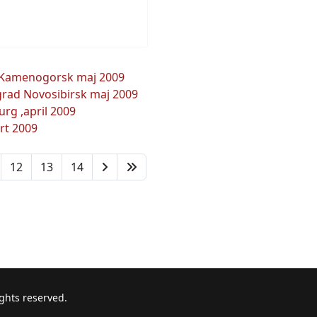
t-Kamenogorsk maj 2009
grad Novosibirsk maj 2009
urg ,april 2009
art 2009
12
13
14
ights reserved.