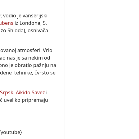
 vodio je vanserijski
Rubens
iz Londona, 5.
zo Shioda), osnivača
inovanoj atmosferi. Vrlo
o nas je sa nekim od
bno je obratio pažnju na
vedene tehnike, čvrsto se
Srpski Aikido Savez
i
već uveliko pripremaju
/youtube}