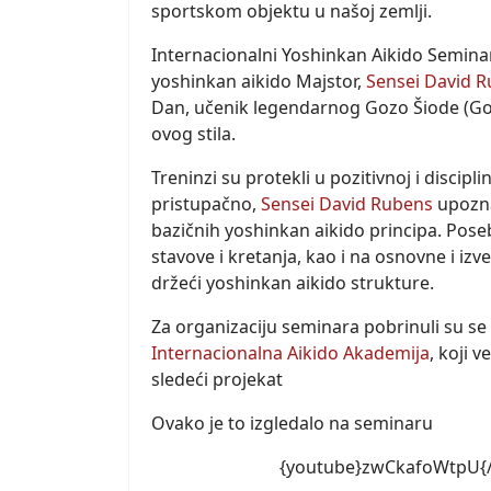
sportskom objektu u našoj zemlji.
Internacionalni Yoshinkan Aikido Seminar,
yoshinkan aikido Majstor,
Sensei David 
Dan, učenik legendarnog Gozo Šiode (Go
ovog stila.
Treninzi su protekli u pozitivnoj i discipl
pristupačno,
Sensei David Rubens
upozna
bazičnih yoshinkan aikido principa. Pose
stavove i kretanja, kao i na osnovne i iz
držeći yoshinkan aikido strukture.
Za organizaciju seminara pobrinuli su se
Internacionalna Aikido Akademija
, koji 
sledeći projekat
Ovako je to izgledalo na seminaru
{youtube}zwCkafoWtpU{