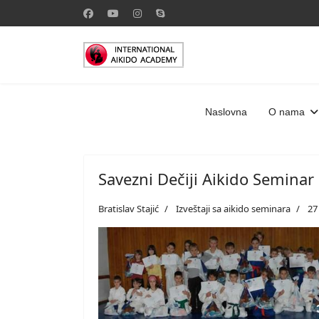
Naslovna
O nama
Savezni Dečiji Aikido Seminar
Bratislav Stajić
Izveštaji sa aikido seminara
27