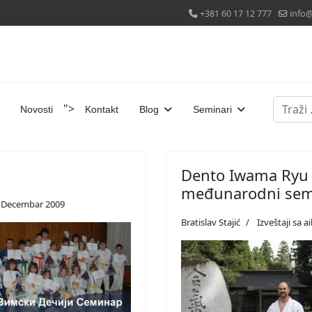
+381 60 17 12 777
info@
Pretraž
">
Novosti
Kontakt
Blog
Seminari
Dento Iwama Ryu Ai
međunarodni semin
 Decembar 2009
Bratislav Stajić
Izveštaji sa 