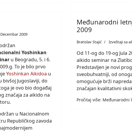
Međunarodni letnj
2009
 Decembar 2009
Bratislav Stajić
Izveštaji sa 
 održan
acionalni Yoshinkan
Od 11-og do 19-og Jula 2
inar
u Beogradu, 5. i 6.
aikido seminar na Zlatibor
09.g. To je bilo prvo
Predstavljen je novi progr
nje
Yoshinkan Aikidoa
u
sveobuhvatniji, od onoga 
 u bivšoj Jugoslaviji, do
omogućuje brži napredak,
toga je ovo bio događaj
značajan kvalitativni sko
og značaja za aikido na
Pročitaj više: Međunarodni l
toru.
 održan u Nacionalnom
tru Republičkog zavoda
 najmodernijem