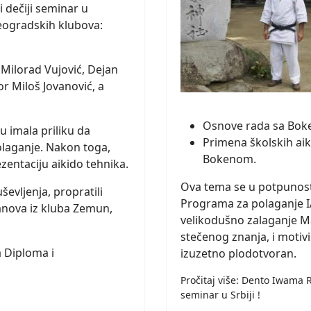
 dečiji seminar u
beogradskih klubova:
: Milorad Vujović, Dejan
or Miloš Jovanović, a
Osnove rada sa Bok
u imala priliku da
Primena školskih ai
olaganje. Nakon toga,
Bokenom.
zentaciju aikido tehnika.
Ova tema se u potpunosti
evljenja, propratili
Programa za polaganje I
lanova iz kluba Zemun,
velikodušno zalaganje M
stečenog znanja, i motivi
a Diploma i
izuzetno plodotvoran.
Pročitaj više: Dento Iwama 
seminar u Srbiji !