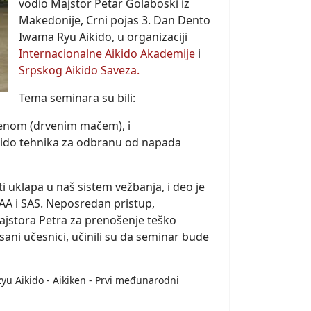
vodio Majstor Petar Golaboski iz
Makedonije, Crni pojas 3. Dan Dento
Iwama Ryu Aikido, u organizaciji
Internacionalne Aikido Akademije
i
Srpskog Aikido Saveza.
Tema seminara su bili:
enom (drvenim mačem), i
kido tehnika za odbranu od napada
 uklapa u naš sistem vežbanja, i deo je
AA i SAS. Neposredan pristup,
ajstora Petra za prenošenje teško
sani učesnici, učinili su da seminar bude
Ryu Aikido - Aikiken - Prvi međunarodni