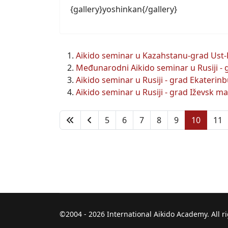
{gallery}yoshinkan{/gallery}
Aikido seminar u Kazahstanu-grad Us
Međunarodni Aikido seminar u Rusiji - 
Aikido seminar u Rusiji - grad Ekaterinb
Aikido seminar u Rusiji - grad Iževsk m
5
6
7
8
9
10
11
©2004 - 2026 International Aikido Academy. All r