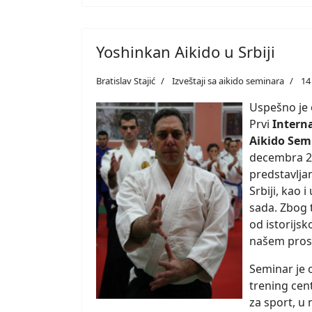
Yoshinkan Aikido u Srbiji
Bratislav Stajić
Izveštaji sa aikido seminara
14
Uspešno je
Prvi
Intern
Aikido Sem
decembra 20
predstavlja
Srbiji, kao i
sada. Zbog 
od istorijsk
našem pros
Seminar je
trening cen
za sport, u