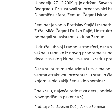
U nedelju 27.12.2009.g. je održan Savezni
Beogradu. Prisustovali su predstavnici 
Dinamična sfera, Zemun, Čegar i Iskon.
Seminar je vodio Bratislav Stajić i treneri
Žuža, Mićo Čegar i Duško Pajić, i instrukt
pomagali su asistenti iz kluba Zemun.
U druželjubivoj i radnoj atmosferi, deca s
vežbaju tehnike iz novog programa za p
deca iz svakog kluba, izvelasu kratku pre
Deca su burnim aplauzima i uzvicima oduš
veoma atraktivnu prezentaciju starijih č
kojom je bio zaključen aikido seminar.
I na kraju, najveća radost za decu, podel
Novogodišnjih paketića :-).
Pročitaj više: Savezni Dečiji Aikido Seminar